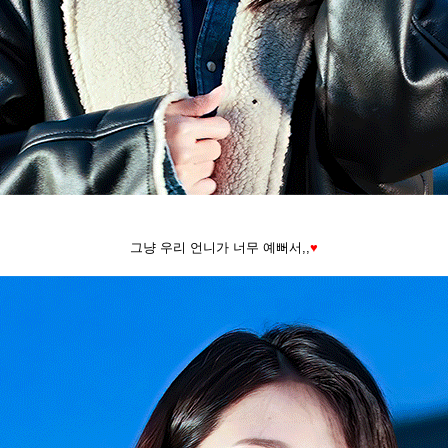
그냥 우리 언니가 너무 예뻐서,,
♥