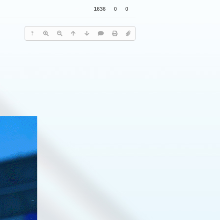
1636
0
0
?