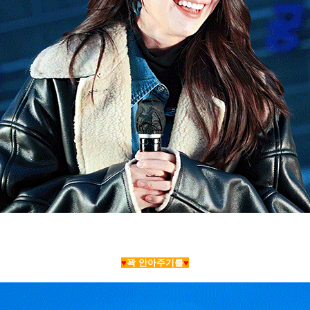
♥
꽉 안아주기를
♥