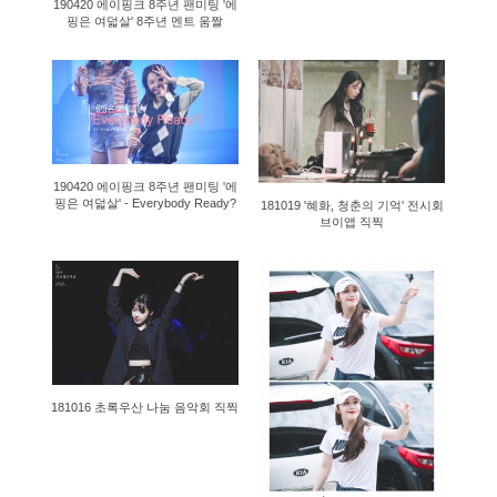
190420 에이핑크 8주년 팬미팅 '에
핑은 여덟살' 8주년 멘트 움짤
1021
1740
190420 에이핑크 8주년 팬미팅 '에
핑은 여덟살' - Everybody Ready?
181019 '혜화, 청춘의 기억' 전시회
브이앱 직찍
1821
1684
181016 초록우산 나눔 음악회 직찍