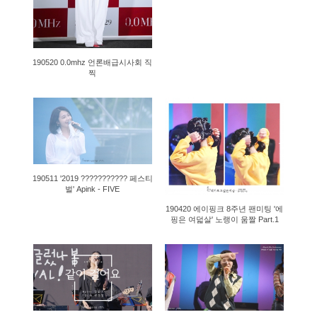
190520 0.0mhz 언론배급시사회 직
찍
1257
2322
190511 '2019 ??????????? 페스티
벌' Apink - FIVE
190420 에이핑크 8주년 팬미팅 '에
핑은 여덟살' 노랭이 움짤 Part.1
962
801