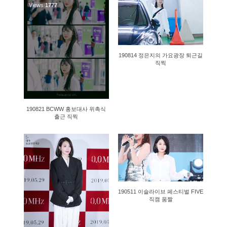
Views
1777
1500
190814 정은지의 가요광장 퇴근길
직찍
190821 BCWW 홍보대사 위촉식
출근 직찍
1398
1519
190511 이슬라이브 페스티벌 FIVE
직캠 움짤