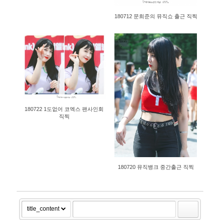
180712 문희준의 뮤직쇼 출근 직찍
1661
2897
180722 1도없어 코엑스 팬사인회
직찍
180720 뮤직뱅크 중간출근 직찍