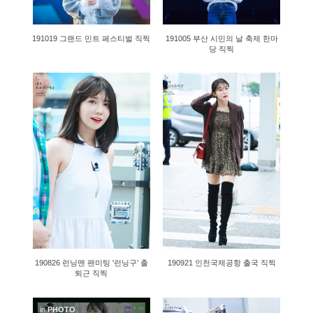
191019 그랜드 민트 페스티벌 직찍
191005 부산 시민의 날 축제 한마
당 직찍
2071
1505
190826 런닝맨 팬미팅 '런닝구' 출
190921 인천국제공항 출국 직찍
퇴근 직찍
in
PHOTO