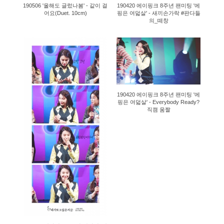
190506 '올해도 글렀나봄' - 같이 걸
190420 에이핑크 8주년 팬미팅 '에
어요(Duet. 10cm)
핑은 여덟살' - 새끼손가락 #판다들
의_떼창
1172
1216
190420 에이핑크 8주년 팬미팅 '에
핑은 여덟살' - Everybody Ready?
직캠 움짤