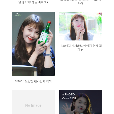
널 좋아해! 생일 축하해♥
하해
53742
1133
디스패치 기사화보 메이킹 영상 캡
쳐.jpg
180713 노량진 팬사인회 직찍
in
PHOTO
1348
Views
1531
No Image