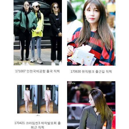
1462
1191
171007 인천국제공항 출국 직찍
170630 뮤직뱅크 출근길 직찍
1119
1223
170421 크라임씬3 제작발표회 출
퇴근 직찍