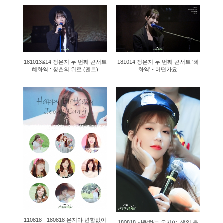
848
1871
181013&14 정은지 두 번째 콘서트
181014 정은지 두 번째 콘서트 '혜
혜화역 : 청춘의 위로 (멘트)
화역' - 어떤가요
56905
1514
110818 - 180818 은지야 변함없이
180818 사랑하는 은지야, 생일 축