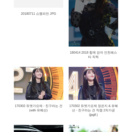
20180711 쇼챔피언 JPG
180414 2018 함께 걷자 인천페스
타 직찍
927
1735
170302 듀엣가요제 - 친구라는 건
170302 듀엣가요제 정은지 & 유혜
(with 유혜선)
선 - 친구라는 건 직캠 2차가공
(jpgif.)