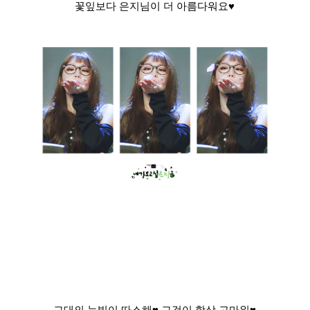
꽃잎보다 은지님이 더 아름다워요♥
그대의 눈빛이 따스해♥ 그것이 항상 고마워♥