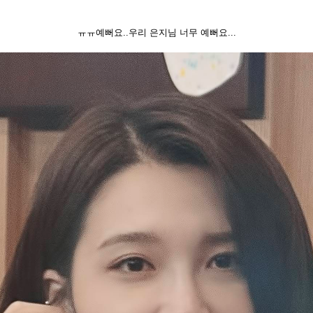
ㅠㅠ예뻐요..우리 은지님 너무 예뻐요...