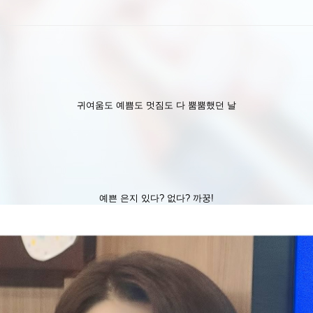
귀여움도 예쁨도 멋짐도 다 뿜뿜했던 날
예쁜 은지 있다? 없다? 까꿍!