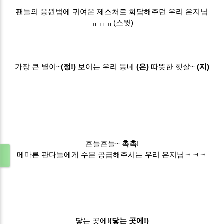
팬들의 응원법에 귀여운 제스처로 화답해주던 우리 은지님
ㅠㅠㅠ(스윗)
가장 큰 별이~
(정!)
보이는 우리 동네
(은)
따뜻한 햇살~
(지)
흔들흔들~
촉촉
!
메마른 판다들에게 수분 공급해주시는 우리 은지님ㅋㅋㅋ
닿는 곳에!
(닿는 곳에!)