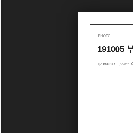
Sketchbook5, 스케치북5
PHOTO
191005
Sketchbook5, 스케치북5
master
O
by
posted