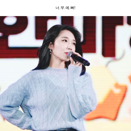
너.무.예.뻐!