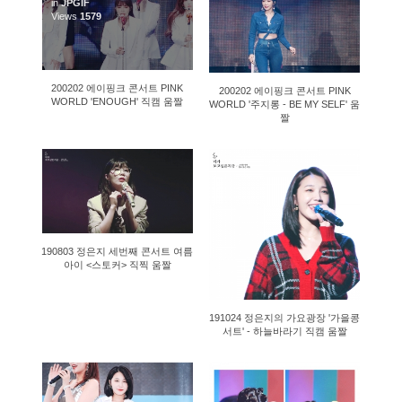
in
JPGIF
Views
1579
3569
200202 에이핑크 콘서트 PINK
200202 에이핑크 콘서트 PINK
WORLD 'ENOUGH' 직캠 움짤
WORLD '주지롱 - BE MY SELF' 움
짤
1352
1466
190803 정은지 세번째 콘서트 여름
아이 <스토커> 직찍 움짤
191024 정은지의 가요광장 '가을콩
서트' - 하늘바라기 직캠 움짤
1520
2322