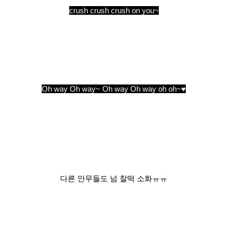
crush crush crush on you~
Oh way Oh way~ Oh way Oh way oh oh~♥
다른 안무들도 넘 찰떡 소화ㅠㅠ