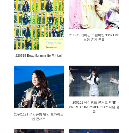
211231 에이핑크 팬미팅 'Pink Eve'
노랑 은지 움짤
220515 Beautiful mint life 무대.gif
1636
2459
200201 에이핑크 콘서트 PINK
WORLD 'DRUMMER BOY' 직캠 움
짤
20201121 무안공항 달밤 드라이브
인 콘서트