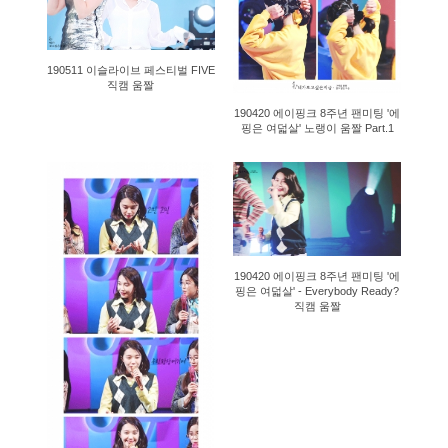
190511 이슬라이브 페스티벌 FIVE
직캠 움짤
190420 에이핑크 8주년 팬미팅 '에
핑은 여덟살' 노랭이 움짤 Part.1
1172
1216
190420 에이핑크 8주년 팬미팅 '에
핑은 여덟살' - Everybody Ready?
직캠 움짤