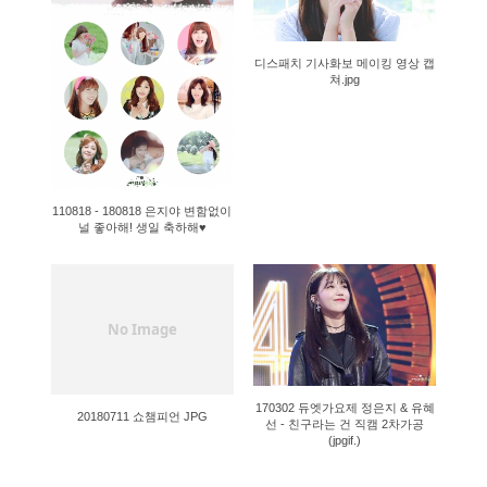
디스패치 기사화보 메이킹 영상 캡
쳐.jpg
110818 - 180818 은지야 변함없이
널 좋아해! 생일 축하해♥
1349
1736
No Image
170302 듀엣가요제 정은지 & 유혜
20180711 쇼챔피언 JPG
선 - 친구라는 건 직캠 2차가공
(jpgif.)