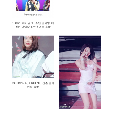
190420 에이핑크 8주년 팬미팅 '에
핑은 여덟살' 8주년 멘트 움짤
1412
2700
190119 %%(PERCENT) 신촌 팬사
인회 움짤