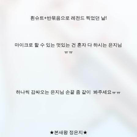
흰슈트+반묶음으로 레전드 찍었던 날!
마이크로 할 수 있는 멋있는 건 혼자 다 하시는 은지님
ㅠㅠ
하나씩 감싸오는 은지님 손끝 좀 같이 봐주세요ㅠㅠ
★본새왕 정은지★