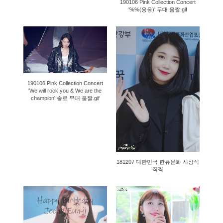
190106 Pink Collection Concert
'%%(응응)' 무대 움짤.gif
1506
1167
190106 Pink Collection Concert
'We will rock you & We are the
champion' 솔로 무대 움짤.gif
181207 대한민국 한류문화 시상식
직찍
56906
1133